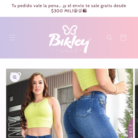
Ir
Tu pedido vale la pena… ¡y el envío te sale gratis desde
directamente
$300 MIL!🤩🛒🛍️
al contenido
Carrito
Ir
directamente
a la
información
del producto